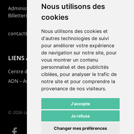
Nous utilisons des
Administration : +41 32 725 03 03
Billetterie : +41 32 725 05 05
cookies
Nous utilisons des cookies et
contact@lepommier.ch
d'autres technologies de suivi
pour améliorer votre expérience
de navigation sur notre site, pour
LIENS AMIS
vous montrer un contenu
personnalisé et des publicités
Centre de culture ABC
ciblées, pour analyser le trafic de
ADN – Association Danse Neuchâtel
notre site et pour comprendre la
provenance de nos visiteurs.
J'accepte
© 2026 Le Pommier.
Je refuse
Changer mes préférences
facebook
instagram
email