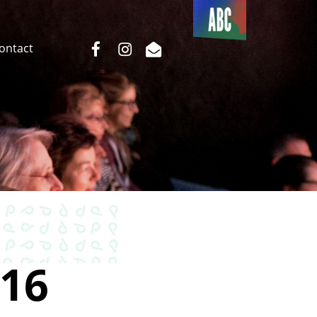
Du côté
de l’ABC
facebook
instagram
email
Contact
16