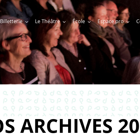
Billetterie
Le Théâtre
École
Espace pro
S ARCHIVES 20