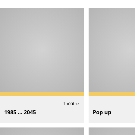
Théâtre
1985 … 2045
Pop up