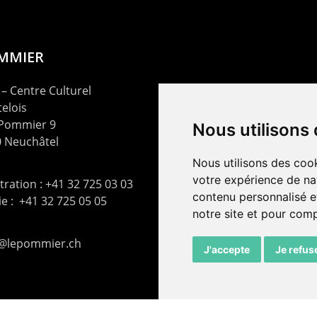
OMMIER
– Centre Culturel
elois
 Pommier 9
Nous utilisons
 Neuchâtel
Nous utilisons des cook
votre expérience de na
ration : +41 32 725 03 03
contenu personnalisé et
rie : +41 32 725 05 05
notre site et pour com
t@lepommier.ch
J'accepte
Je refus