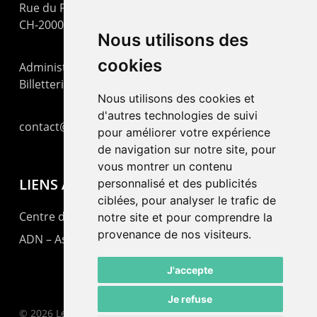
Rue du Pommier 9
CH-2000 Neuchâtel
Nous utilisons des
cookies
Administration : +41 32 725 03 03
Billetterie : +41 32 725 05 05
Nous utilisons des cookies et
d'autres technologies de suivi
contact@lepommier.ch
pour améliorer votre expérience
de navigation sur notre site, pour
vous montrer un contenu
LIENS AMIS
personnalisé et des publicités
ciblées, pour analyser le trafic de
Centre de culture ABC
notre site et pour comprendre la
provenance de nos visiteurs.
ADN – Association Danse Neuchâtel
J'accepte
Je refuse
© 2026 Le Pommier.