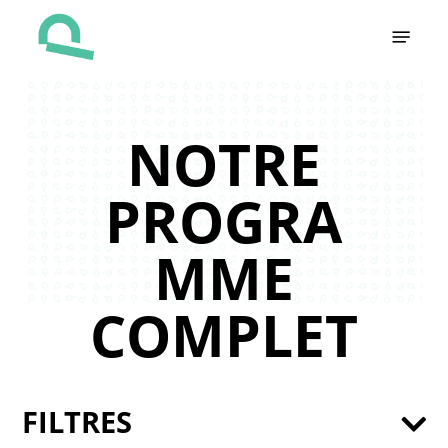
Skip
Menu
to
main
content
NOTRE
PROGRA
MME
COMPLET
FILTRES