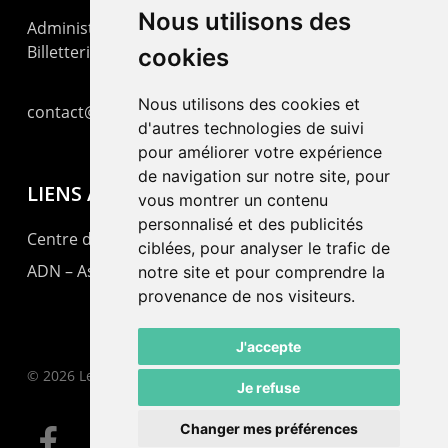
Nous utilisons des
Administration : +41 32 725 03 03
Billetterie : +41 32 725 05 05
cookies
Nous utilisons des cookies et
contact@lepommier.ch
d'autres technologies de suivi
pour améliorer votre expérience
de navigation sur notre site, pour
LIENS AMIS
vous montrer un contenu
personnalisé et des publicités
Centre de culture ABC
ciblées, pour analyser le trafic de
ADN – Association Danse Neuchâtel
notre site et pour comprendre la
provenance de nos visiteurs.
J'accepte
© 2026 Le Pommier.
Je refuse
Changer mes préférences
facebook
instagram
email