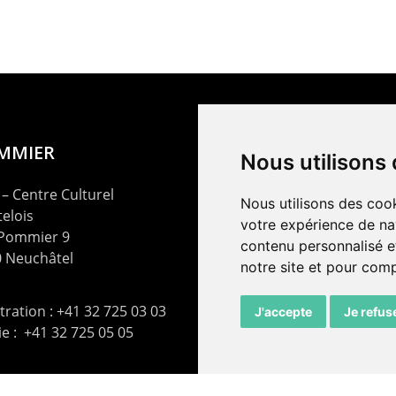
OMMIER
Nous utilisons
– Centre Culturel
Nous utilisons des cook
elois
votre expérience de na
 Pommier 9
contenu personnalisé et
 Neuchâtel
notre site et pour com
ration : +41 32 725 03 03
J'accepte
Je refus
rie : +41 32 725 05 05
t@lepommier.ch