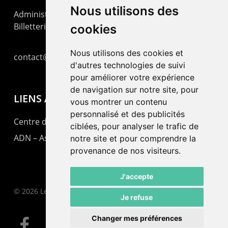
Nous utilisons des
Administration : +41 32 725 03 03
Billetterie : +41 32 725 05 05
cookies
Nous utilisons des cookies et
contact@lepommier.ch
d'autres technologies de suivi
pour améliorer votre expérience
de navigation sur notre site, pour
LIENS AMIS
vous montrer un contenu
personnalisé et des publicités
Centre de culture ABC
ciblées, pour analyser le trafic de
ADN – Association Danse Neuchâtel
notre site et pour comprendre la
provenance de nos visiteurs.
J'accepte
© 2026 Le Pommier.
Je refuse
Changer mes préférences
facebook
instagram
email