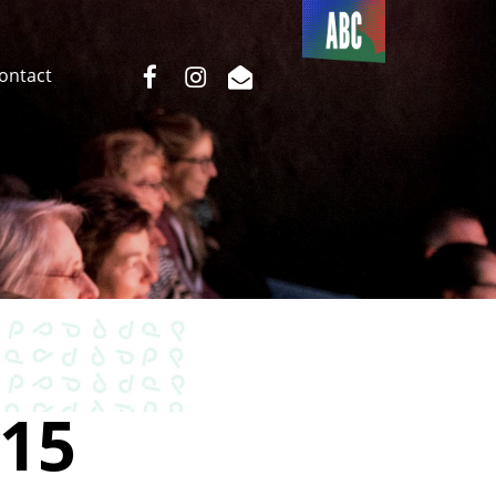
Du côté
de l’ABC
facebook
instagram
email
Contact
15