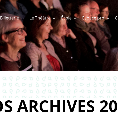
Billetterie
Le Théâtre
École
Espace pro
S ARCHIVES 20