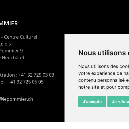
OMMIER
– Centre Culturel
elois
 Pommier 9
Nous utilisons
 Neuchâtel
Nous utilisons des cook
votre expérience de na
ration : +41 32 725 03 03
contenu personnalisé et
rie : +41 32 725 05 05
notre site et pour com
t@lepommier.ch
J'accepte
Je refus