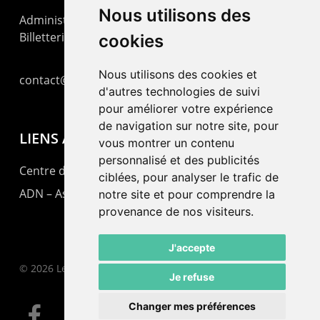
Nous utilisons des
Administration : +41 32 725 03 03
Billetterie : +41 32 725 05 05
cookies
Nous utilisons des cookies et
contact@lepommier.ch
d'autres technologies de suivi
pour améliorer votre expérience
de navigation sur notre site, pour
LIENS AMIS
vous montrer un contenu
personnalisé et des publicités
Centre de culture ABC
ciblées, pour analyser le trafic de
ADN – Association Danse Neuchâtel
notre site et pour comprendre la
provenance de nos visiteurs.
J'accepte
© 2026 Le Pommier.
Je refuse
Changer mes préférences
facebook
instagram
email