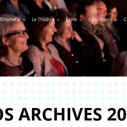
Billetterie
Le Théâtre
École
Espace pro
S ARCHIVES 20