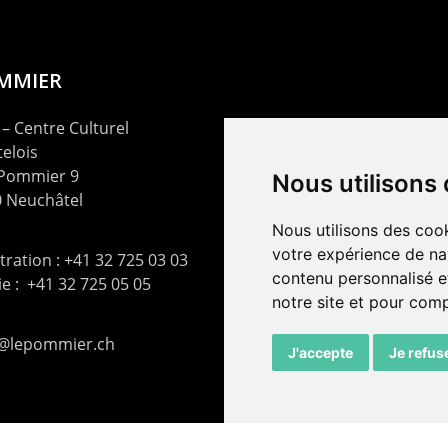
OMMIER
– Centre Culturel
elois
 Pommier 9
Nous utilisons
 Neuchâtel
Nous utilisons des cook
votre expérience de na
ration : +41 32 725 03 03
contenu personnalisé et
rie : +41 32 725 05 05
notre site et pour com
t@lepommier.ch
J'accepte
Je refus