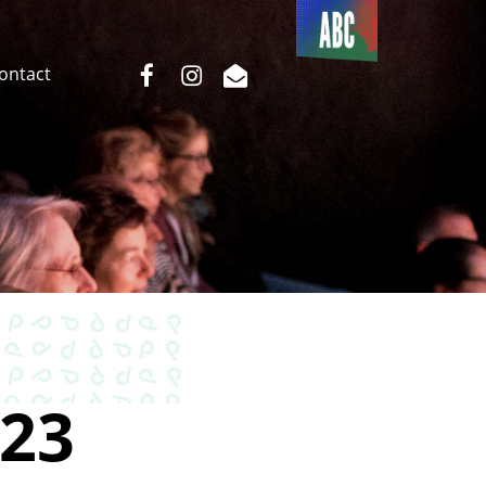
Du côté
de l’ABC
facebook
instagram
email
Contact
23