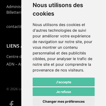
Nous utilisons des
Administration : +41 32 725 03 03
Billetterie : +41 32 725 05 05
cookies
Nous utilisons des cookies et
contact@lepommier.ch
d'autres technologies de suivi
pour améliorer votre expérience
de navigation sur notre site, pour
LIENS AMIS
vous montrer un contenu
personnalisé et des publicités
Centre de culture ABC
ciblées, pour analyser le trafic de
ADN – Association Danse Neuchâtel
notre site et pour comprendre la
provenance de nos visiteurs.
J'accepte
© 2026 Le Pommier.
Je refuse
Changer mes préférences
facebook
instagram
email