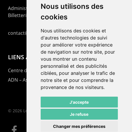
Nous utilisons des
Administration : +41 32 725 03 03
Billetterie : +41 32 725 05 05
cookies
Nous utilisons des cookies et
contact@lepommier.ch
d'autres technologies de suivi
pour améliorer votre expérience
de navigation sur notre site, pour
LIENS AMIS
vous montrer un contenu
personnalisé et des publicités
Centre de culture ABC
ciblées, pour analyser le trafic de
ADN – Association Danse Neuchâtel
notre site et pour comprendre la
provenance de nos visiteurs.
J'accepte
© 2026 Le Pommier.
Je refuse
Changer mes préférences
facebook
instagram
email