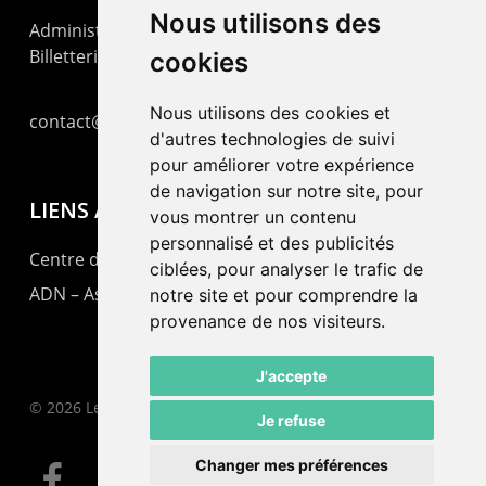
Nous utilisons des
Administration : +41 32 725 03 03
Billetterie : +41 32 725 05 05
cookies
Nous utilisons des cookies et
contact@lepommier.ch
d'autres technologies de suivi
pour améliorer votre expérience
de navigation sur notre site, pour
LIENS AMIS
vous montrer un contenu
personnalisé et des publicités
Centre de culture ABC
ciblées, pour analyser le trafic de
ADN – Association Danse Neuchâtel
notre site et pour comprendre la
provenance de nos visiteurs.
J'accepte
© 2026 Le Pommier.
Je refuse
Changer mes préférences
facebook
instagram
email