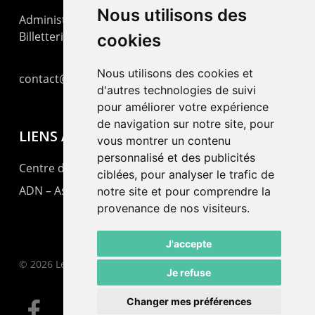
Nous utilisons des
Administration : +41 32 725 03 03
Billetterie : +41 32 725 05 05
cookies
Nous utilisons des cookies et
contact@lepommier.ch
d'autres technologies de suivi
pour améliorer votre expérience
de navigation sur notre site, pour
LIENS AMIS
vous montrer un contenu
personnalisé et des publicités
Centre de culture ABC
ciblées, pour analyser le trafic de
ADN – Association Danse Neuchâtel
notre site et pour comprendre la
provenance de nos visiteurs.
J'accepte
© 2026 Le Pommier.
Je refuse
Changer mes préférences
facebook
instagram
email