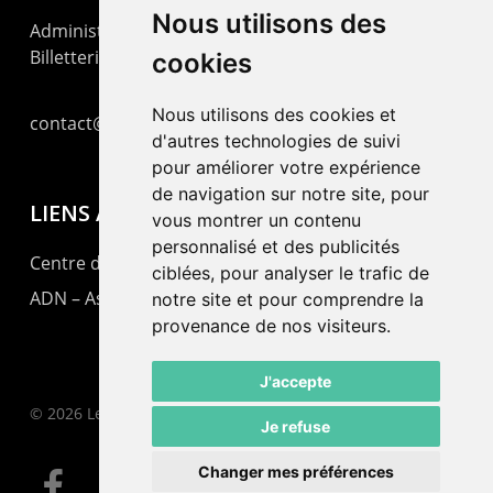
Nous utilisons des
Administration : +41 32 725 03 03
Billetterie : +41 32 725 05 05
cookies
Nous utilisons des cookies et
contact@lepommier.ch
d'autres technologies de suivi
pour améliorer votre expérience
de navigation sur notre site, pour
LIENS AMIS
vous montrer un contenu
personnalisé et des publicités
Centre de culture ABC
ciblées, pour analyser le trafic de
ADN – Association Danse Neuchâtel
notre site et pour comprendre la
provenance de nos visiteurs.
J'accepte
© 2026 Le Pommier.
Je refuse
Changer mes préférences
facebook
instagram
email