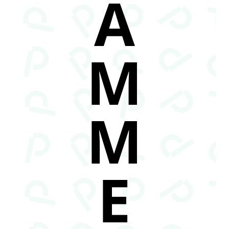
A
M
M
E