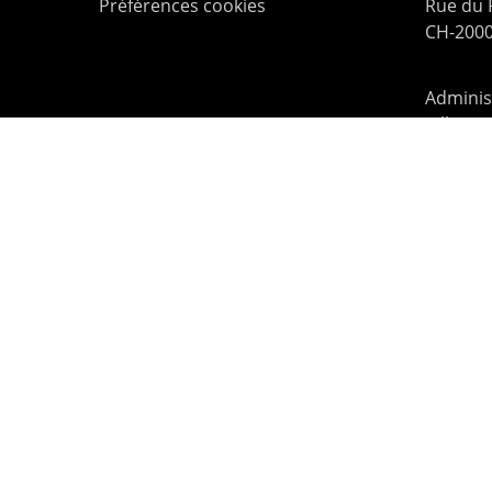
Préférences cookies
Rue du
CH-2000
Administ
Billette
contac
© 2026 Le Pommier.