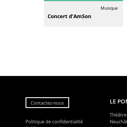
Musique
Concert d'AmSon
LE P
Contactez-nous
Théâtre 
Politique de confidentialité
Neuchât