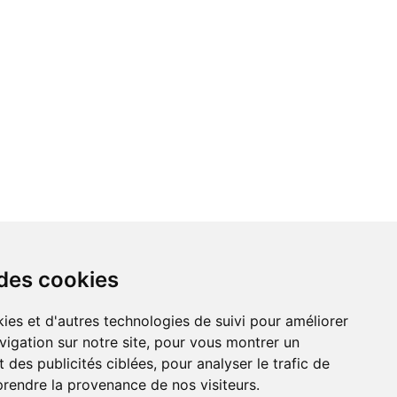
 des cookies
LIENS AMIS
ies et d'autres technologies de suivi pour améliorer
vigation sur notre site, pour vous montrer un
Centre de culture ABC
 des publicités ciblées, pour analyser le trafic de
prendre la provenance de nos visiteurs.
ADN – Association Danse Neuchâtel