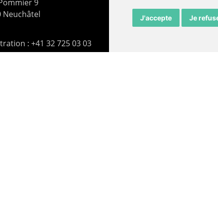
 Pommier 9
 Neuchâtel
J'accepte
Je refus
ration : +41 32 725 03 03
rie : +41 32 725 05 05
t@lepommier.ch