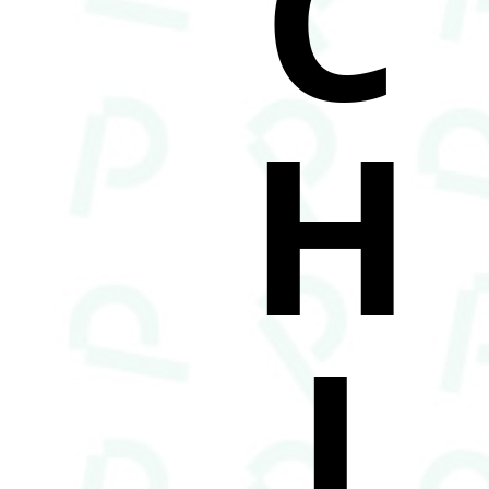
C
H
I