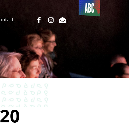
Du côté
de l’ABC
facebook
instagram
email
Contact
20