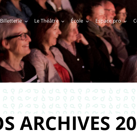
Billetterie
Le Théâtre
École
Espace pro
S ARCHIVES 20