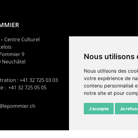
OMMIER
– Centre Culturel
elois
 Pommier 9
Nous utilisons
 Neuchâtel
Nous utilisons des cook
votre expérience de na
ration : +41 32 725 03 03
contenu personnalisé et
rie : +41 32 725 05 05
notre site et pour com
t@lepommier.ch
J'accepte
Je refus