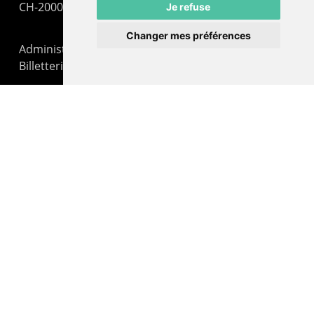
CH-2000 Neuchâtel
Je refuse
Changer mes préférences
Administration : +41 32 725 03 03
Billetterie : +41 32 725 05 05
contact@lepommier.ch
LIENS AMIS
Centre de culture ABC
ADN – Association Danse Neuchâtel
© 2026 Le Pommier.