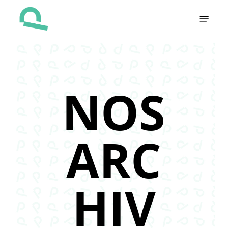
Skip
Menu
to
main
content
NOS
ARC
HIV