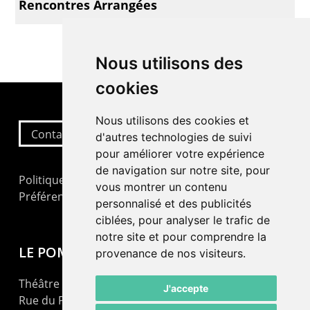
Rencontres Arrangées
Nous utilisons des
cookies
Nous utilisons des cookies et
Contactez-nous
d'autres technologies de suivi
pour améliorer votre expérience
de navigation sur notre site, pour
Politique de confidentialité
vous montrer un contenu
Préférences cookies
personnalisé et des publicités
ciblées, pour analyser le trafic de
notre site et pour comprendre la
LE POMMIER
provenance de nos visiteurs.
Théâtre – Centre Culturel Neuchâtelois
J'accepte
Rue du Pommier 9