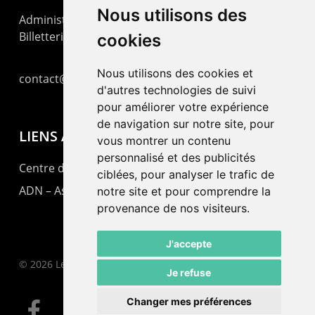
Nous utilisons des
Administration : +41 32 725 03 03
Billetterie : +41 32 725 05 05
cookies
Nous utilisons des cookies et
contact@lepommier.ch
d'autres technologies de suivi
pour améliorer votre expérience
de navigation sur notre site, pour
LIENS AMIS
vous montrer un contenu
personnalisé et des publicités
Centre de culture ABC
ciblées, pour analyser le trafic de
ADN – Association Danse Neuchâtel
notre site et pour comprendre la
provenance de nos visiteurs.
J'accepte
© 2026 Le Pommier.
Je refuse
Changer mes préférences
facebook
instagram
email