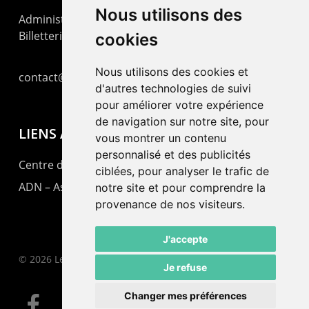
Nous utilisons des
Administration : +41 32 725 03 03
Billetterie : +41 32 725 05 05
cookies
Nous utilisons des cookies et
contact@lepommier.ch
d'autres technologies de suivi
pour améliorer votre expérience
de navigation sur notre site, pour
LIENS AMIS
vous montrer un contenu
personnalisé et des publicités
Centre de culture ABC
ciblées, pour analyser le trafic de
ADN – Association Danse Neuchâtel
notre site et pour comprendre la
provenance de nos visiteurs.
J'accepte
© 2026 Le Pommier.
Je refuse
Changer mes préférences
facebook
instagram
email