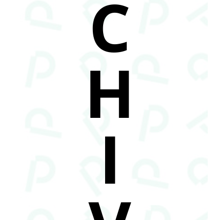
C
H
I