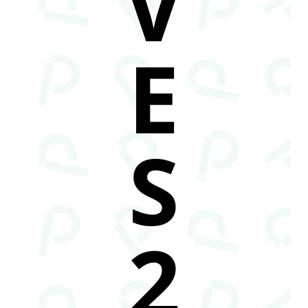
V
E
S
2