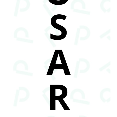
S
A
R