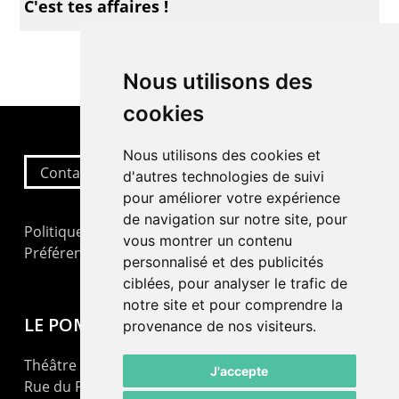
C'est tes affaires !
Nous utilisons des
cookies
Nous utilisons des cookies et
Contactez-nous
d'autres technologies de suivi
pour améliorer votre expérience
de navigation sur notre site, pour
Politique de confidentialité
vous montrer un contenu
Préférences cookies
personnalisé et des publicités
ciblées, pour analyser le trafic de
notre site et pour comprendre la
LE POMMIER
provenance de nos visiteurs.
Théâtre – Centre Culturel Neuchâtelois
J'accepte
Rue du Pommier 9