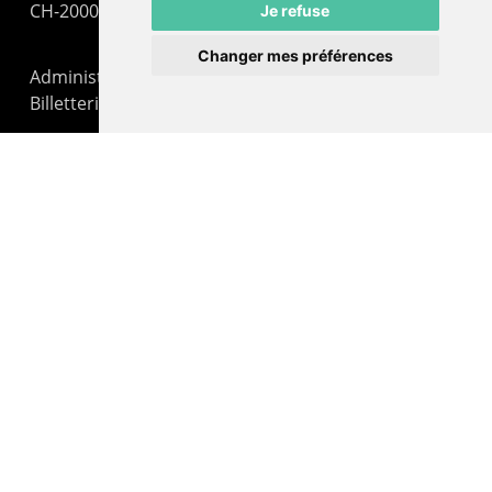
CH-2000 Neuchâtel
Je refuse
Changer mes préférences
Administration : +41 32 725 03 03
Billetterie : +41 32 725 05 05
contact@lepommier.ch
LIENS AMIS
Centre de culture ABC
ADN – Association Danse Neuchâtel
© 2026 Le Pommier.