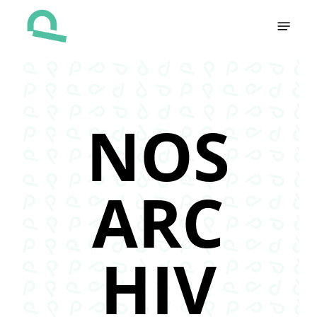
Skip
Menu
to
main
content
NOS
ARC
HIV