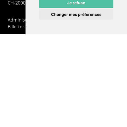
CH-2000 Neuchâtel
Je refuse
Changer mes préférences
Administration : +41 32 725 03 03
Billetterie : +41 32 725 05 05
contact@lepommier.ch
LIENS AMIS
Centre de culture ABC
ADN – Association Danse Neuchâtel
© 2026 Le Pommier.