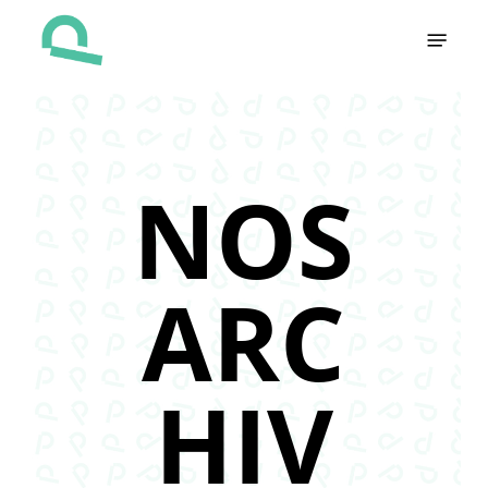
Skip
Menu
to
main
content
NOS
ARC
HIV