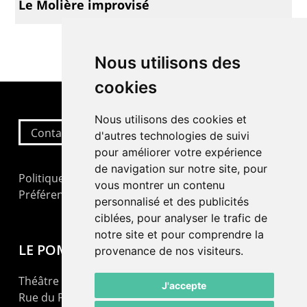
Le Molière improvisé
Nous utilisons des
cookies
Nous utilisons des cookies et
Contactez-nous
d'autres technologies de suivi
pour améliorer votre expérience
de navigation sur notre site, pour
Politique de confidentialité
vous montrer un contenu
Préférences cookies
personnalisé et des publicités
ciblées, pour analyser le trafic de
notre site et pour comprendre la
LE POMMIER
provenance de nos visiteurs.
Théâtre – Centre Culturel Neuchâtelois
J'accepte
Rue du Pommier 9