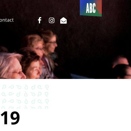
Du côté
de l’ABC
facebook
instagram
email
Contact
19