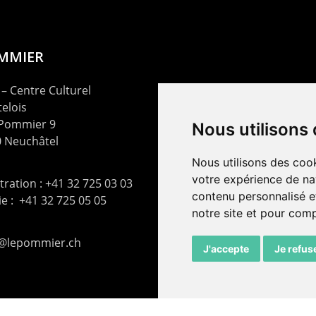
OMMIER
– Centre Culturel
elois
 Pommier 9
Nous utilisons
 Neuchâtel
Nous utilisons des cook
votre expérience de na
ration : +41 32 725 03 03
contenu personnalisé et
rie : +41 32 725 05 05
notre site et pour com
t@lepommier.ch
J'accepte
Je refus