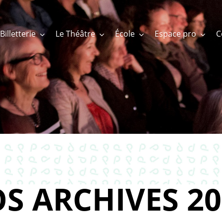
Billetterie
Le Théâtre
École
Espace pro
S ARCHIVES 20