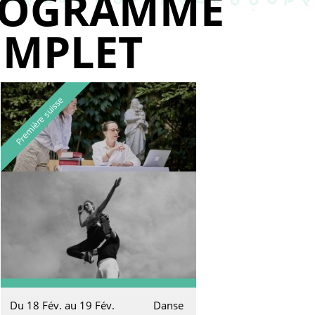
ROGRAMME
MPLET
Première suisse
Du 18 Fév. au 19 Fév.
Danse