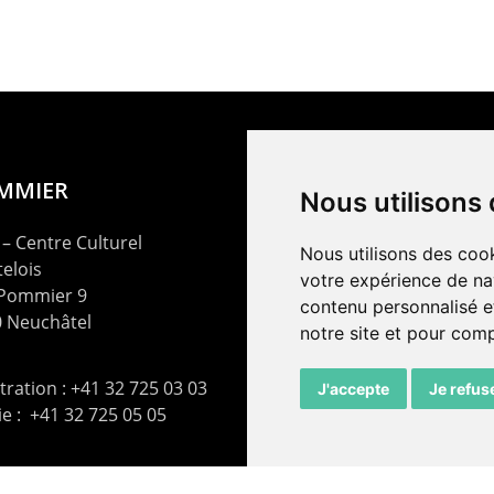
OMMIER
Nous utilisons
– Centre Culturel
Nous utilisons des cook
elois
votre expérience de na
 Pommier 9
contenu personnalisé et
 Neuchâtel
notre site et pour com
ration : +41 32 725 03 03
J'accepte
Je refus
rie : +41 32 725 05 05
t@lepommier.ch