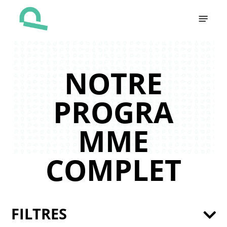
Skip
Menu
to
main
content
NOTRE
PROGRA
MME
COMPLET
FILTRES