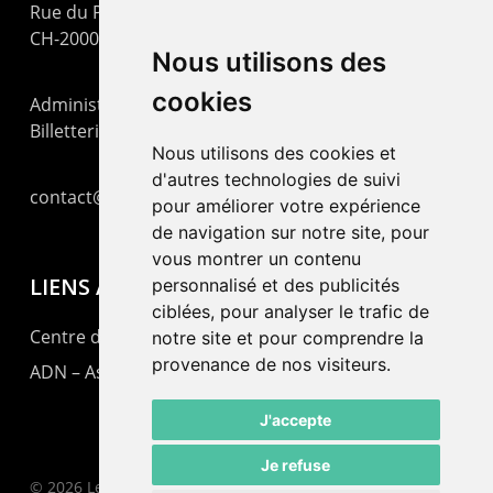
Rue du Pommier 9
CH-2000 Neuchâtel
Nous utilisons des
cookies
Administration : +41 32 725 03 03
Billetterie : +41 32 725 05 05
Nous utilisons des cookies et
d'autres technologies de suivi
contact@lepommier.ch
pour améliorer votre expérience
de navigation sur notre site, pour
vous montrer un contenu
LIENS AMIS
personnalisé et des publicités
ciblées, pour analyser le trafic de
Centre de culture ABC
notre site et pour comprendre la
provenance de nos visiteurs.
ADN – Association Danse Neuchâtel
J'accepte
Je refuse
© 2026 Le Pommier.