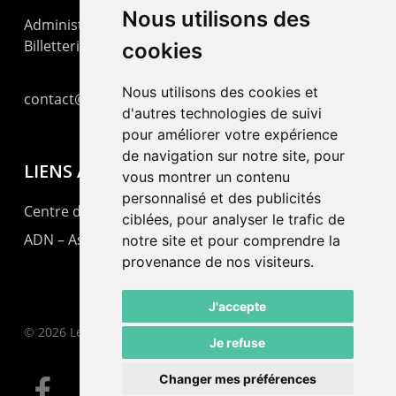
Nous utilisons des
Administration : +41 32 725 03 03
Billetterie : +41 32 725 05 05
cookies
Nous utilisons des cookies et
contact@lepommier.ch
d'autres technologies de suivi
pour améliorer votre expérience
de navigation sur notre site, pour
LIENS AMIS
vous montrer un contenu
personnalisé et des publicités
Centre de culture ABC
ciblées, pour analyser le trafic de
ADN – Association Danse Neuchâtel
notre site et pour comprendre la
provenance de nos visiteurs.
J'accepte
© 2026 Le Pommier.
Je refuse
Changer mes préférences
facebook
instagram
email