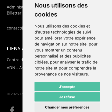
Nous utilisons des
Administration : +41 32 725 03 03
Billetterie : +41 32 725 05 05
cookies
Nous utilisons des cookies et
contact@lepommier.ch
d'autres technologies de suivi
pour améliorer votre expérience
de navigation sur notre site, pour
LIENS AMIS
vous montrer un contenu
personnalisé et des publicités
Centre de culture ABC
ciblées, pour analyser le trafic de
ADN – Association Danse Neuchâtel
notre site et pour comprendre la
provenance de nos visiteurs.
J'accepte
© 2026 Le Pommier.
Je refuse
Changer mes préférences
facebook
instagram
email