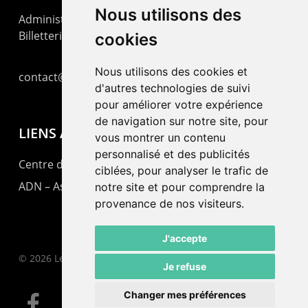
Nous utilisons des
Administration : +41 32 725 03 03
Billetterie : +41 32 725 05 05
cookies
Nous utilisons des cookies et
contact@lepommier.ch
d'autres technologies de suivi
pour améliorer votre expérience
de navigation sur notre site, pour
LIENS AMIS
vous montrer un contenu
personnalisé et des publicités
Centre de culture ABC
ciblées, pour analyser le trafic de
ADN – Association Danse Neuchâtel
notre site et pour comprendre la
provenance de nos visiteurs.
J'accepte
© 2026 Le Pommier.
Je refuse
Changer mes préférences
facebook
instagram
email