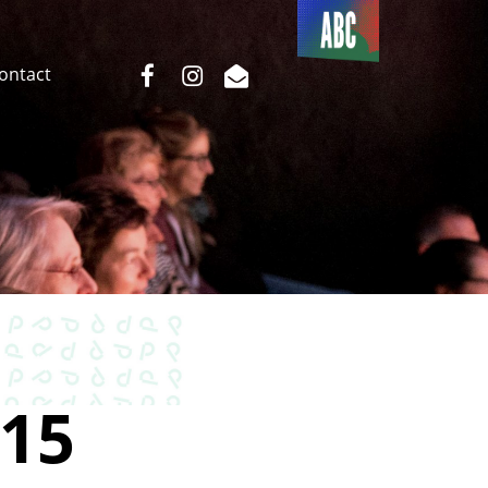
Du côté
de l’ABC
facebook
instagram
email
Contact
15