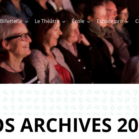
Billetterie
Le Théâtre
École
Espace pro
S ARCHIVES 20