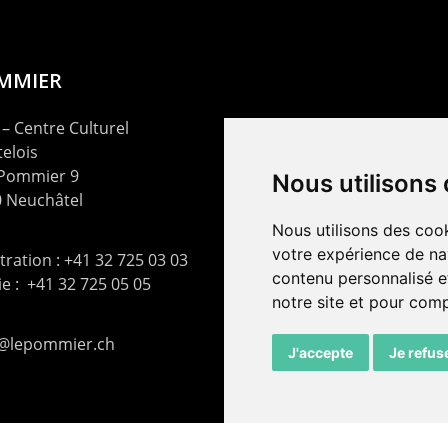
OMMIER
– Centre Culturel
elois
 Pommier 9
Nous utilisons
 Neuchâtel
Nous utilisons des cook
votre expérience de na
ration : +41 32 725 03 03
contenu personnalisé et
rie : +41 32 725 05 05
notre site et pour com
t@lepommier.ch
J'accepte
Je refus