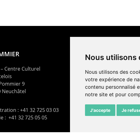
OMMIER
Nous utilisons
– Centre Culturel
Nous utilisons des cook
elois
votre expérience de na
 Pommier 9
contenu personnalisé et
 Neuchâtel
notre site et pour com
ration : +41 32 725 03 03
J'accepte
Je refus
rie : +41 32 725 05 05
t@lepommier.ch