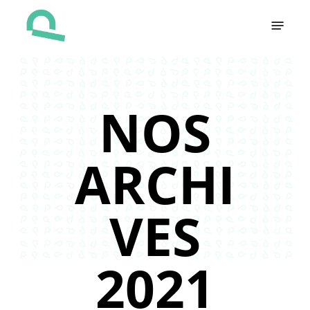
Skip
Menu
to
main
content
NOS
ARCHI
VES
2021