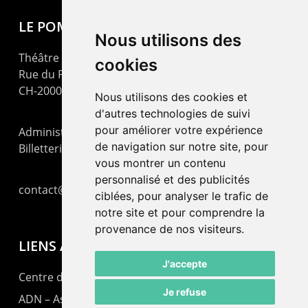
LE POMMIER
Nous utilisons des
Théâtre – Centre Culturel Neuchâtelois
cookies
Rue du Pommier 9
CH-2000 Neuchâtel
Nous utilisons des cookies et
d'autres technologies de suivi
pour améliorer votre expérience
Administration : +41 32 725 03 03
de navigation sur notre site, pour
Billetterie : +41 32 725 05 05
vous montrer un contenu
personnalisé et des publicités
contact@lepommier.ch
ciblées, pour analyser le trafic de
notre site et pour comprendre la
provenance de nos visiteurs.
LIENS AMIS
J'accepte
Centre de culture ABC
Je refuse
ADN – Association Danse Neuchâtel