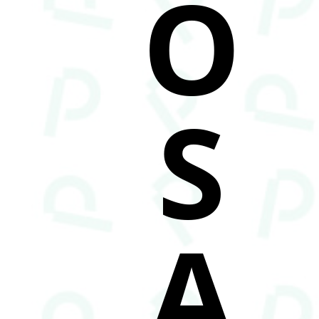
O
S
A