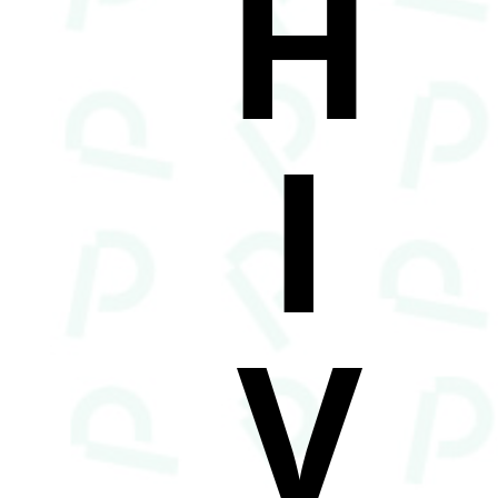
H
I
V