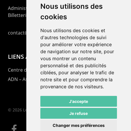
Nous utilisons des
Administration : +41 32 725 03 03
Billetterie : +41 32 725 05 05
cookies
Nous utilisons des cookies et
contact@lepommier.ch
d'autres technologies de suivi
pour améliorer votre expérience
de navigation sur notre site, pour
LIENS AMIS
vous montrer un contenu
personnalisé et des publicités
Centre de culture ABC
ciblées, pour analyser le trafic de
ADN – Association Danse Neuchâtel
notre site et pour comprendre la
provenance de nos visiteurs.
J'accepte
© 2026 Le Pommier.
Je refuse
Changer mes préférences
facebook
instagram
email