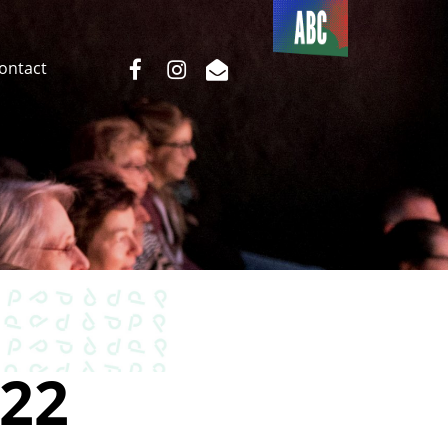
Du côté
de l’ABC
facebook
instagram
email
Contact
22