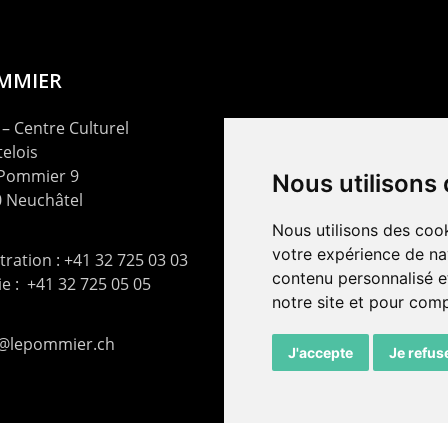
OMMIER
– Centre Culturel
elois
 Pommier 9
Nous utilisons
 Neuchâtel
Nous utilisons des cook
votre expérience de na
ration : +41 32 725 03 03
contenu personnalisé et
rie : +41 32 725 05 05
notre site et pour com
t@lepommier.ch
J'accepte
Je refus