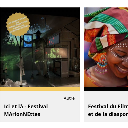
Autre
Ici et là - Festival
Festival du Fil
MArionNEttes
et de la diaspo