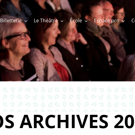
Billetterie
Le Théâtre
École
Espace pro
S ARCHIVES 20