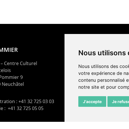
OMMIER
Nous utilisons
– Centre Culturel
Nous utilisons des cook
elois
votre expérience de na
 Pommier 9
contenu personnalisé et
 Neuchâtel
notre site et pour com
ration : +41 32 725 03 03
J'accepte
Je refus
rie : +41 32 725 05 05
t@lepommier.ch