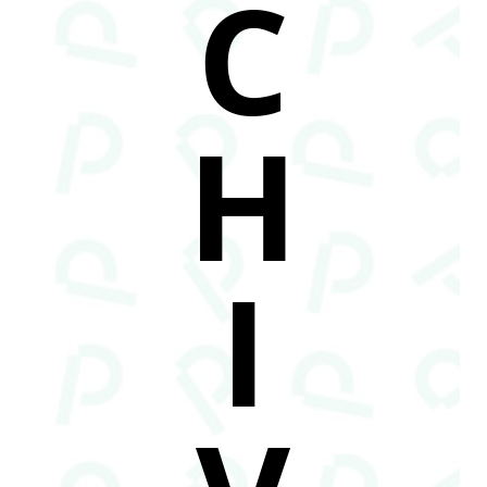
C
H
I