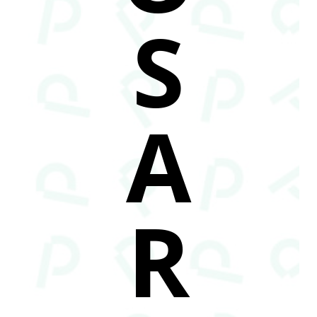
S
A
R