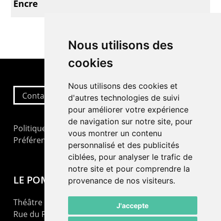
Encre
Nous utilisons des
cookies
Nous utilisons des cookies et
Contactez-nous
d'autres technologies de suivi
pour améliorer votre expérience
de navigation sur notre site, pour
Politique de confidentialité
vous montrer un contenu
Préférences cookies
personnalisé et des publicités
ciblées, pour analyser le trafic de
notre site et pour comprendre la
LE POMMIER
provenance de nos visiteurs.
Théâtre – Centre Culturel Neuchâtelois
J'accepte
Rue du Pommier 9