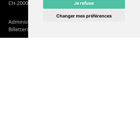
CH-2000 Neuchâtel
Je refuse
Changer mes préférences
Administration : +41 32 725 03 03
Billetterie : +41 32 725 05 05
contact@lepommier.ch
LIENS AMIS
Centre de culture ABC
ADN – Association Danse Neuchâtel
© 2026 Le Pommier.