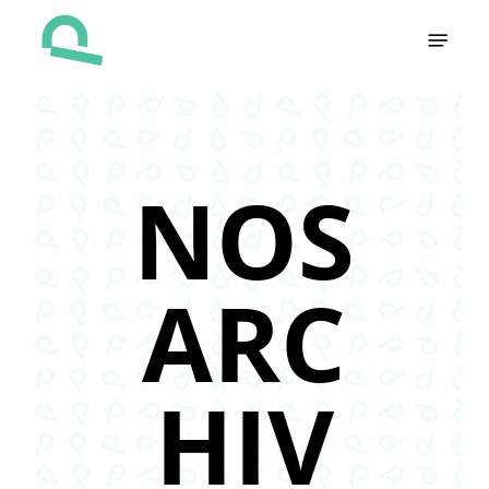
Skip
Menu
to
main
content
NOS
ARC
HIV