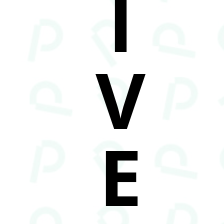
I
V
E