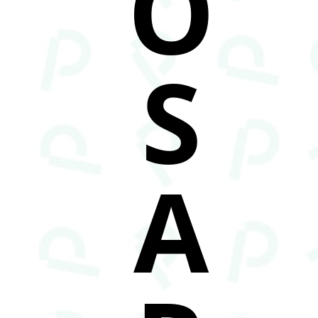
O
S
A