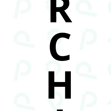
R
C
H