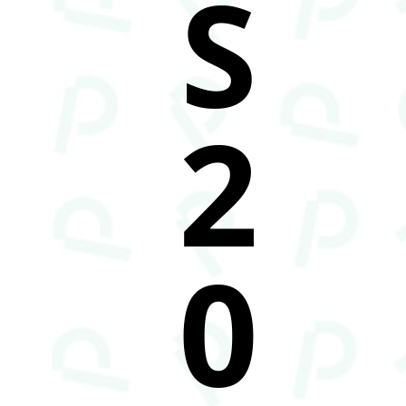
S
2
0