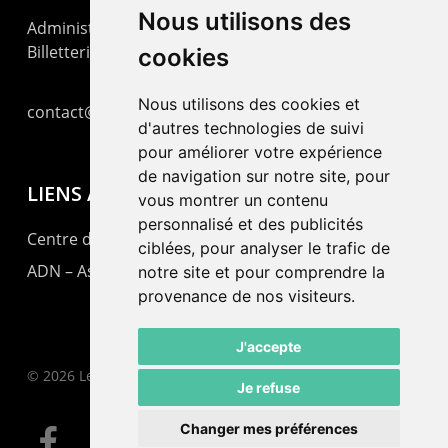
Nous utilisons des
Administration : +41 32 725 03 03
Billetterie : +41 32 725 05 05
cookies
Nous utilisons des cookies et
contact@lepommier.ch
d'autres technologies de suivi
pour améliorer votre expérience
de navigation sur notre site, pour
LIENS AMIS
vous montrer un contenu
personnalisé et des publicités
Centre de culture ABC
ciblées, pour analyser le trafic de
ADN – Association Danse Neuchâtel
notre site et pour comprendre la
provenance de nos visiteurs.
J'accepte
© 2026 Le Pommier.
Je refuse
Changer mes préférences
facebook
instagram
email