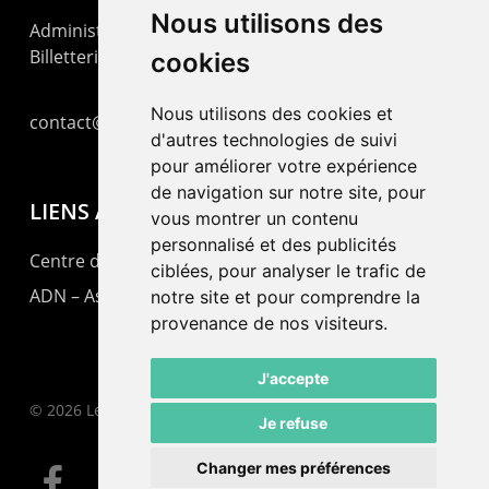
Nous utilisons des
Administration : +41 32 725 03 03
Billetterie : +41 32 725 05 05
cookies
Nous utilisons des cookies et
contact@lepommier.ch
d'autres technologies de suivi
pour améliorer votre expérience
de navigation sur notre site, pour
LIENS AMIS
vous montrer un contenu
personnalisé et des publicités
Centre de culture ABC
ciblées, pour analyser le trafic de
ADN – Association Danse Neuchâtel
notre site et pour comprendre la
provenance de nos visiteurs.
J'accepte
© 2026 Le Pommier.
Je refuse
Changer mes préférences
facebook
instagram
email