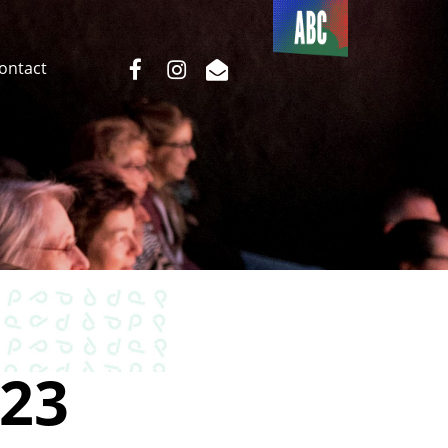
Du côté
de l’ABC
facebook
instagram
email
Contact
23