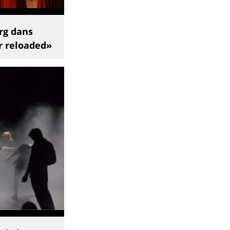
rg dans
r reloaded»