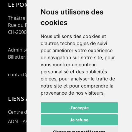
LE POMMIER
Nous utilisons des
Théâtre – Centre Culturel Neuchâtelois
cookies
Rue du Pommier 9
CH-2000 Neuchâtel
Nous utilisons des cookies et
d'autres technologies de suivi
Administration : +41 32 725 03 03
pour améliorer votre expérience
Billetterie : +41 32 725 05 05
de navigation sur notre site, pour
vous montrer un contenu
personnalisé et des publicités
contact@lepommier.ch
ciblées, pour analyser le trafic de
notre site et pour comprendre la
provenance de nos visiteurs.
LIENS AMIS
J'accepte
Centre de culture ABC
Je refuse
ADN – Association Danse Neuchâtel
Changer mes préférences