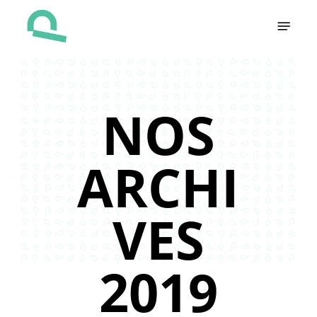
Skip
Menu
to
main
content
NOS
ARCHI
VES
2019