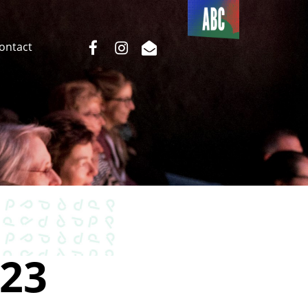
Du côté
de l’ABC
facebook
instagram
email
Contact
23