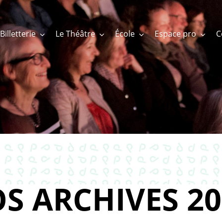
Billetterie
Le Théâtre
École
Espace pro
S ARCHIVES 20