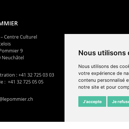
OMMIER
– Centre Culturel
elois
 Pommier 9
Nous utilisons
 Neuchâtel
Nous utilisons des cook
votre expérience de na
ration : +41 32 725 03 03
contenu personnalisé et
rie : +41 32 725 05 05
notre site et pour com
t@lepommier.ch
J'accepte
Je refus