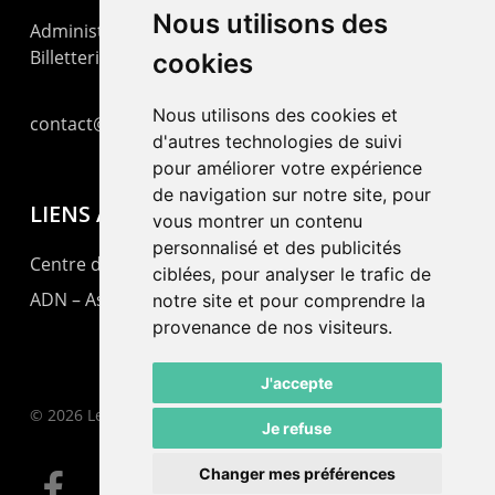
Nous utilisons des
Administration : +41 32 725 03 03
Billetterie : +41 32 725 05 05
cookies
Nous utilisons des cookies et
contact@lepommier.ch
d'autres technologies de suivi
pour améliorer votre expérience
de navigation sur notre site, pour
LIENS AMIS
vous montrer un contenu
personnalisé et des publicités
Centre de culture ABC
ciblées, pour analyser le trafic de
ADN – Association Danse Neuchâtel
notre site et pour comprendre la
provenance de nos visiteurs.
J'accepte
© 2026 Le Pommier.
Je refuse
Changer mes préférences
facebook
instagram
email