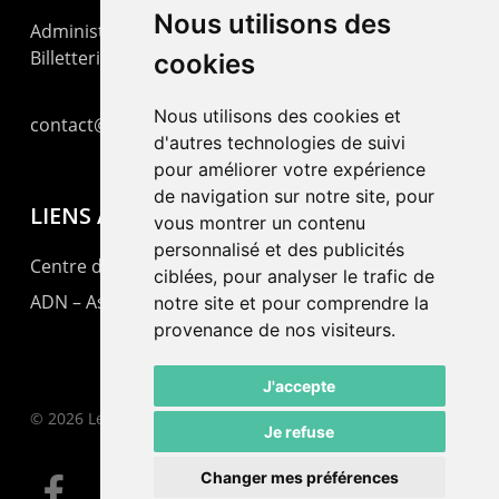
Nous utilisons des
Administration : +41 32 725 03 03
Billetterie : +41 32 725 05 05
cookies
Nous utilisons des cookies et
contact@lepommier.ch
d'autres technologies de suivi
pour améliorer votre expérience
de navigation sur notre site, pour
LIENS AMIS
vous montrer un contenu
personnalisé et des publicités
Centre de culture ABC
ciblées, pour analyser le trafic de
ADN – Association Danse Neuchâtel
notre site et pour comprendre la
provenance de nos visiteurs.
J'accepte
© 2026 Le Pommier.
Je refuse
Changer mes préférences
facebook
instagram
email