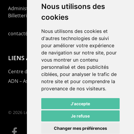
Nous utilisons des
Administration : +41 32 725 03 03
Billetterie : +41 32 725 05 05
cookies
Nous utilisons des cookies et
contact@lepommier.ch
d'autres technologies de suivi
pour améliorer votre expérience
de navigation sur notre site, pour
LIENS AMIS
vous montrer un contenu
personnalisé et des publicités
Centre de culture ABC
ciblées, pour analyser le trafic de
ADN – Association Danse Neuchâtel
notre site et pour comprendre la
provenance de nos visiteurs.
J'accepte
© 2026 Le Pommier.
Je refuse
Changer mes préférences
facebook
instagram
email