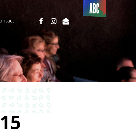
Du côté
de l’ABC
facebook
instagram
email
Contact
15