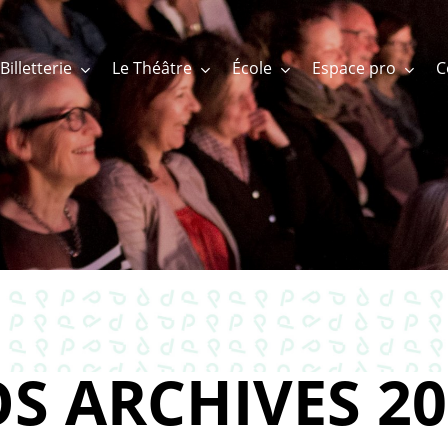
Billetterie
Le Théâtre
École
Espace pro
S ARCHIVES 20