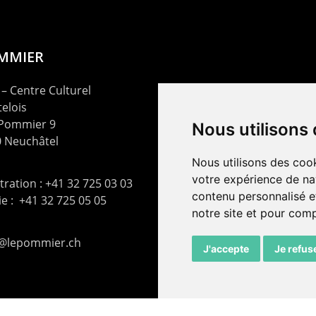
OMMIER
– Centre Culturel
elois
 Pommier 9
Nous utilisons
 Neuchâtel
Nous utilisons des cook
votre expérience de na
ration : +41 32 725 03 03
contenu personnalisé et
rie : +41 32 725 05 05
notre site et pour com
t@lepommier.ch
J'accepte
Je refus